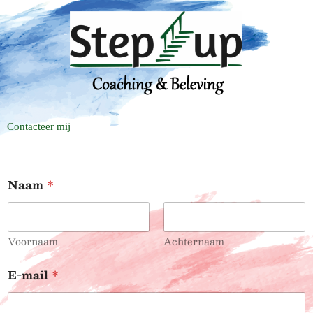
Contacteer mij
E
Naam
*
-
m
a
i
l
Voornaam
Achternaam
o
f
E-mail
*
E
-
m