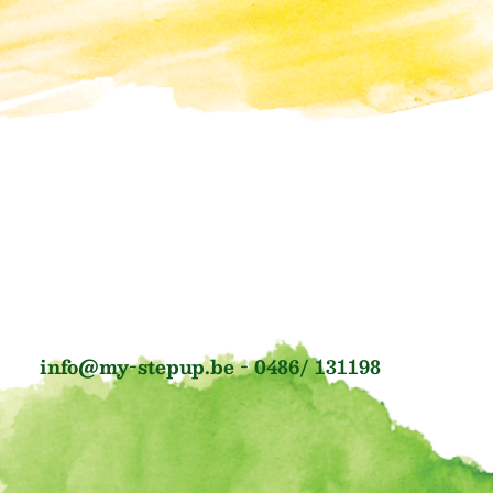
info@my-stepup.be - 0486/ 131198