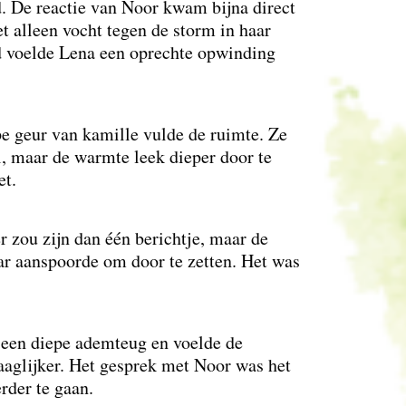
d. De reactie van Noor kwam bijna direct
et alleen vocht tegen de storm in haar
ijd voelde Lena een oprechte opwinding
pe geur van kamille vulde de ruimte. Ze
l, maar de warmte leek dieper door te
et.
r zou zijn dan één berichtje, maar de
aar aanspoorde om door te zetten. Het was
m een diepe ademteug en voelde de
raaglijker. Het gesprek met Noor was het
rder te gaan.