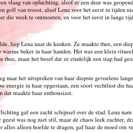
een vlaag van opluchting, alsof er een deur was geopen
n golf van troost, alsof Lena voor het eerst in tijden ni
er die week te ontmoeten, en voor het eerst in lange t
lde, liep Lena naar de keuken. Ze maakte thee, een die
e warme beker in haar handen. Het was een klein rituee
 thee, maar het besef dat ze eindelijk een stap had gez
weg naar het uitspreken van haar diepste gevoelens lange
we energie in haar opgestaan, een soort vechtlust die h
en dat maakte haar enthousiast.
rlichting gaf een zacht schijnsel over de stad. Lena na
 geest was nog niet stil, maar de chaos leek zachter, d
er alles alleen hoefde te dragen, gaf haar de moed om ve