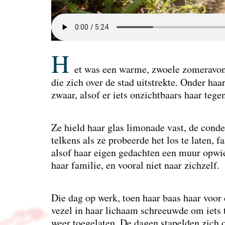
H
et was een warme, zwoele zomeravond.
die zich over de stad uitstrekte. Onder h
zwaar, alsof er iets onzichtbaars haar teg
Ze hield haar glas limonade vast, de conden
telkens als ze probeerde het los te laten,
alsof haar eigen gedachten een muur opwier
haar familie, en vooral niet naar zichzelf.
Die dag op werk, toen haar baas haar voor 
vezel in haar lichaam schreeuwde om iets t
weer toegelaten. De dagen stapelden zich o